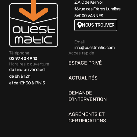
Z.A.C de Kerniol
16 rue des Frères Lumière
56000 VANNES
NOUS TROUVER
Email
info@ouestmatic.com
Téléphone
Accès rapide
02 97 40 49 10
ESPACE PRIVÉ
Horaires d’ouverture
du lundi au vendredi
de 8h à 12h
ACTUALITÉS
et de 13h30 à 17h15
DEMANDE
D’INTERVENTION
AGRÉMENTS ET
CERTIFICATIONS