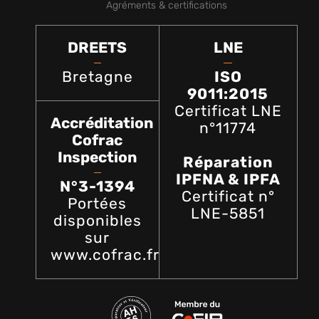
Agréments & certifications
DREETS
LNE
Bretagne
ISO
9011:2015
Certificat LNE
Accréditation
n°11774
Cofrac
Inspection
Réparation
IPFNA & IPFA
N°3-1394
Certificat n°
Portées
LNE-5851
disponibles
sur
www.cofrac.fr