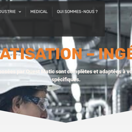
DUSTRIE
MEDICAL
QUI SOMMES-NOUS ?
TISATION – ING
posées par Ouest Matic sont complètes et adaptées à vo
spécifiques.