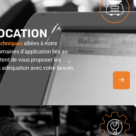
OCATION
echniques
alliées à notre
maines d’application liés au
ent de vous proposer les
n adéquation avec votre besoin.