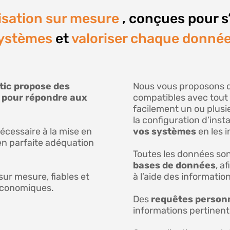
sation sur mesure
, conçues pour s
systèmes
et
valoriser chaque donnée
atic propose des
Nous vous proposons 
 pour répondre aux
compatibles avec tout
facilement un ou plusi
la configuration d’insta
écessaire à la mise en
vos systèmes
en les 
en parfaite adéquation
Toutes les données so
bases de données
, a
ur mesure, fiables et
à l’aide des information
 économiques.
Des
requêtes person
informations pertinente