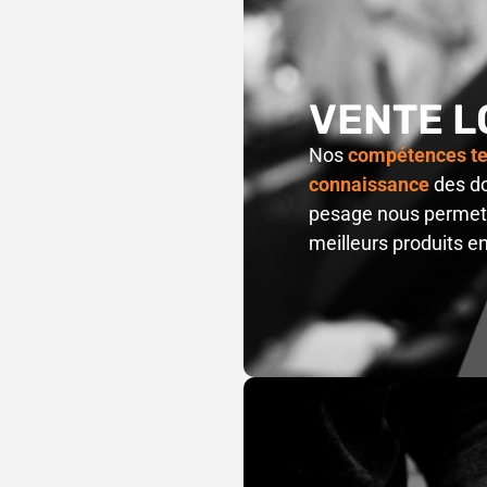
VENTE L
Nos
compétences t
connaissance
des do
pesage nous permett
meilleurs produits e